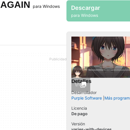
, AGAIN
para Windows
Descargar
para Windows
Detalles
1/1
Desarrollador
Purple Software
Más program
Licencia
De pago
Versión
varies-with-devices